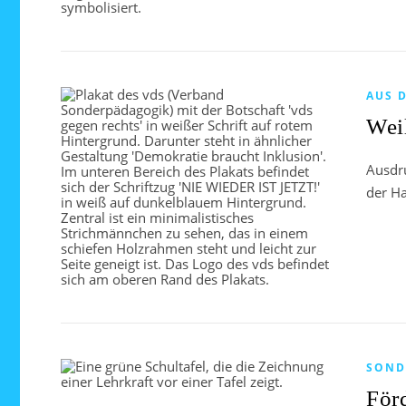
AUS 
Wei
Ausdr
der H
SOND
Förd